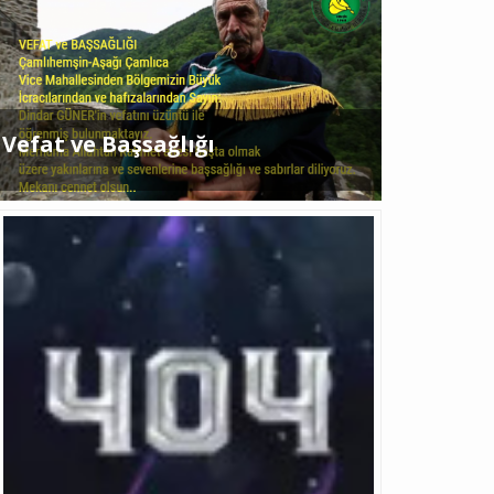
Selim TARIM
e Çok Önemli.!!!
 ve Teşekkür
Vefat ve Başsağlığı
Orhan BAYRAMOĞLU