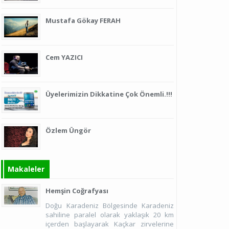
Mustafa Gökay FERAH
Vefat ve Başsağlığı
Vefat ve Başsağlığı
Cem YAZICI
Üyelerimizin Dikkatine Çok Önemli.!!!
Özlem Üngör
Makaleler
Hemşin Coğrafyası
Doğu Karadeniz Bölgesinde Karadeniz
sahiline paralel olarak yaklaşık 20 km
içerden başlayarak Kaçkar zirvelerine