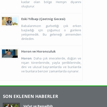
kadar olan bölge Hemşin diyarını
oluşturur.
Eski Yılbaşı (Çeetnig Gecesi)
Babalarımızın gurbetliği çok erken
başladığı için çoğumuz o günlere
yetişemedik. Bu geleneği annemden
dinledim.
Horon ve Horonculuk
Horon
: Daha çok imecelerde, düğün ve
nişan törenlerinde, yayla şenliklerinde,
dini ve ulusal bayramlarda ve bunlarda
ve bunlara benzer zamanlarda oynanır.
SON EKLENEN HABERLER
Vefat ve Başsağlığı