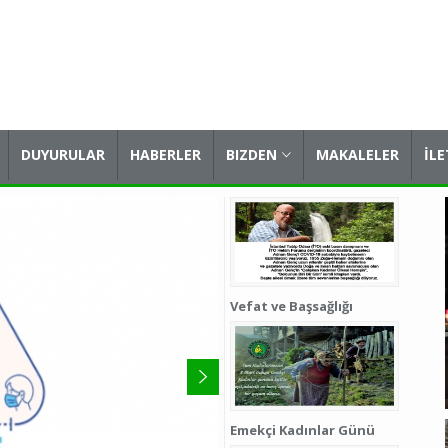
DUYURULAR
HABERLER
BIZDEN
MAKALELER
İLE
Vefat ve Başsağlığı
Vefat v
Emekçi Kadınlar Günü
Vefat v