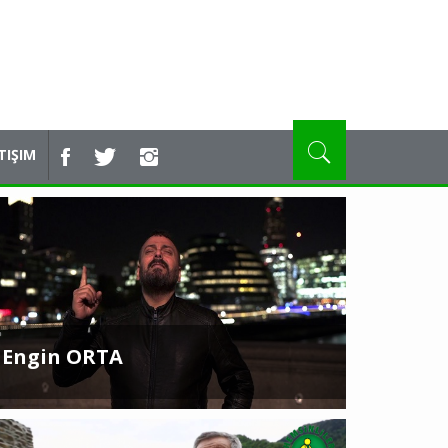
TIŞIM
e Başsağlığı
Hemşin'de İlkez
Görüldü..
Engin ORTA
e Başsağlığı