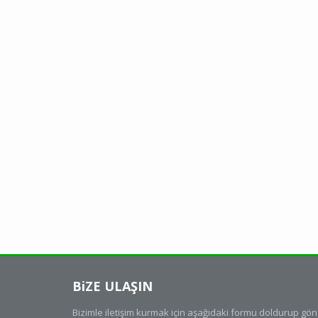
BiZE ULAŞIN
Bizimle iletişim kurmak için aşağıdaki formu doldurup gön