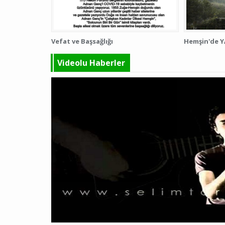
Vefat ve Başsağlığı
Hemşin'de Y
Videolu Haberler